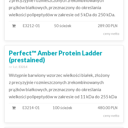
z precyzyjnie rozmieszczonych zrekombinowanych
prążków białkowych, przeznaczony do określania
wielkości polipeptydów w zakresie od 5 kDa do 250 kDa.
E3212-01
50 ścieżek
289.00 PLN
ceny netto
Perfect™ Amber Protein Ladder
(prestained)
nr kat.
E3214
Wstępnie barwiony wzorzec wielkości białek, złożony
z precyzyjnie rozmieszczonych zrekombinowanych
prążków białkowych, przeznaczony do określania
wielkości polipeptydów w zakresie od 11 kDa do 255 kDa
E3214-01
100 ścieżek
480.00 PLN
ceny netto