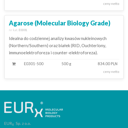
ceny netto
Agarose (Molecular Biology Grade)
nr kat.
E0301
Idealna do codziennej analizy kwasów nukleinowych
(Northern/Southern) oraz białek (RID, Ouchterlony,
immunoelektroforeza i counter-elektroforeza).
E0301-500
500 g
834.00 PLN
ceny netto
EUR
Sp. z o.o.
X