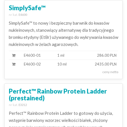
SimplySafe™
nr kat.
E4600
SimplySafe™ to nowy i bezpieczny barwnik do kwasów
nukleinowych, stanowiący alternatywę dla tradycyjnego
bromku etydyny (EtBr) używanego do wykrywania kwasów
nukleinowych w żelach agarozowych.
E4600-01
1 ml
286.00 PLN
E4600-02
10 ml
2435.00 PLN
ceny netto
Perfect™ Rainbow Protein Ladder
(prestained)
nr kat.
E3212
Perfect™ Rainbow Protein Ladder to gotowy do użycia,
wstępnie barwiony wzorzec wielkości białek, złożony