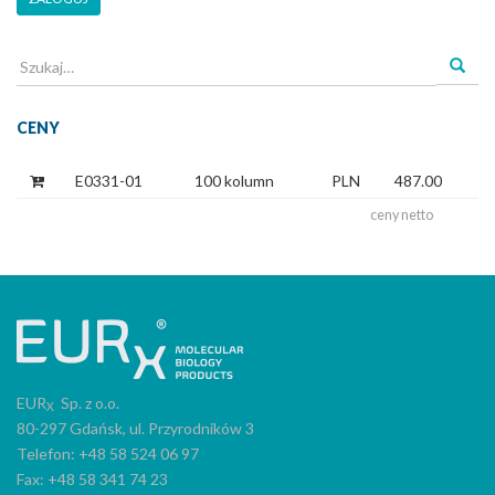
Szukaj
dla:
CENY
E0331-01
100 kolumn
PLN
487.00
ceny netto
EUR
Sp. z o.o.
X
80-297 Gdańsk, ul. Przyrodników 3
Telefon: +48 58 524 06 97
Fax: +48 58 341 74 23