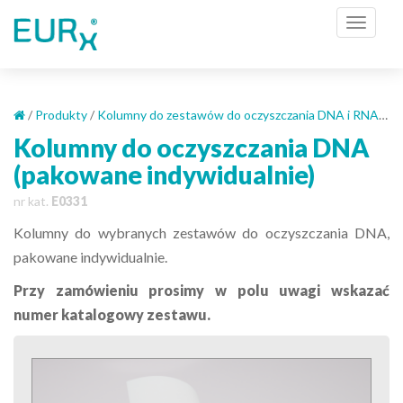
S
TOGGL
k
i
p
t
o
/
Produkty
/
Kolumny do zestawów do oczyszczania DNA i RNA
/
Ko
m
Kolumny do oczyszczania DNA
a
(pakowane indywidualnie)
i
n
nr kat.
E0331
c
Kolumny do wybranych zestawów do oczyszczania DNA,
o
pakowane indywidualnie.
n
t
Przy zamówieniu prosimy w polu uwagi wskazać
e
numer katalogowy zestawu.
n
t