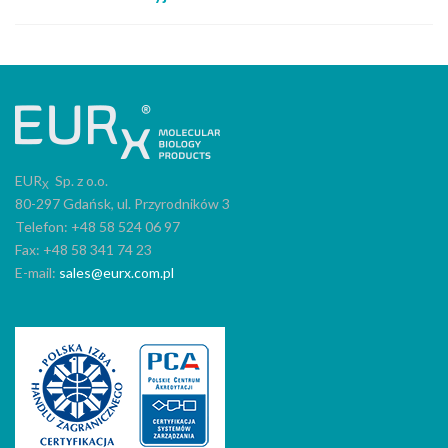
EUR
Sp. z o.o.
X
80-297 Gdańsk, ul. Przyrodników 3
Telefon: +48 58 524 06 97
Fax: +48 58 341 74 23
E-mail:
sales@eurx.com.pl