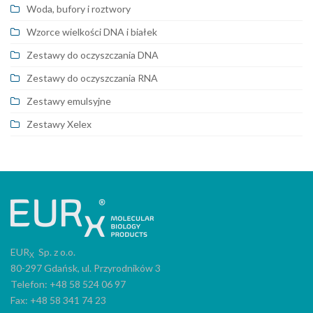
Woda, bufory i roztwory
Wzorce wielkości DNA i białek
Zestawy do oczyszczania DNA
Zestawy do oczyszczania RNA
Zestawy emulsyjne
Zestawy Xelex
EUR
Sp. z o.o.
X
80-297 Gdańsk, ul. Przyrodników 3
Telefon: +48 58 524 06 97
Fax: +48 58 341 74 23