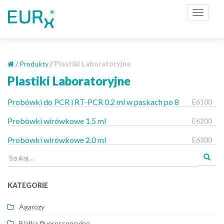
S
TOGGL
k
i
p
t
o
/
Produkty
/
Plastiki Laboratoryjne
m
Plastiki Laboratoryjne
a
i
Probówki do PCR i RT-PCR 0.2 ml w paskach po 8
E6100
n
c
Probówki wirówkowe 1.5 ml
E6200
o
Probówki wirówkowe 2.0 ml
E6300
n
t
Szukaj
e
dla:
n
KATEGORIE
t
Agarozy
Białka fluorescencyjne