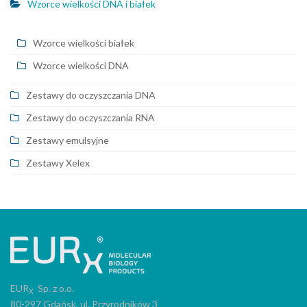
Wzorce wielkości DNA i białek
Wzorce wielkości białek
Wzorce wielkości DNA
Zestawy do oczyszczania DNA
Zestawy do oczyszczania RNA
Zestawy emulsyjne
Zestawy Xelex
EUR
Sp. z o.o.
X
80-297 Gdańsk, ul. Przyrodników 3