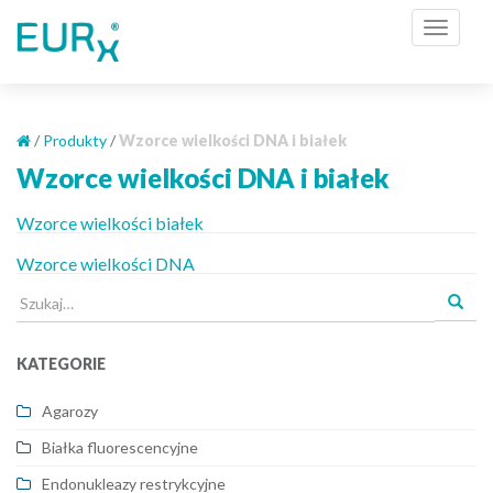
S
TOGGL
k
i
p
t
o
/
Produkty
/
Wzorce wielkości DNA i białek
m
Wzorce wielkości DNA i białek
a
i
Wzorce wielkości białek
n
Wzorce wielkości DNA
c
o
Szukaj
n
dla:
t
KATEGORIE
e
n
Agarozy
t
Białka fluorescencyjne
Endonukleazy restrykcyjne