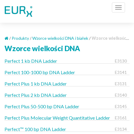
S
TOGGL
k
i
p
t
o
/
Produkty
/
Wzorce wielkości DNA i białek
/
Wzorce wielkości DNA
m
Wzorce wielkości DNA
a
i
Perfect 1 kb DNA Ladder
E3130
n
c
Perfect 100-1000 bp DNA Ladder
E3141
o
Perfect Plus 1 kb DNA Ladder
E3131
n
t
Perfect Plus 2 kb DNA Ladder
E3140
e
Perfect Plus 50-500 bp DNA Ladder
n
E3145
t
Perfect Plus Molecular Weight Quantitative Ladder
E3161
Perfect™ 100 bp DNA Ladder
E3134