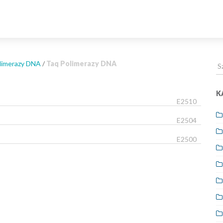
Sz
limerazy DNA
/
Taq Polimerazy DNA
dl
K
E2510
E2504
E2500