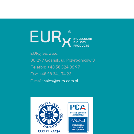
EUR
Sp. z o.o.
X
80-297 Gdańsk, ul. Przyrodników 3
Telefon: +48 58 524 06 97
Fax: +48 58 341 74 23
E-mail:
sales@eurx.com.pl