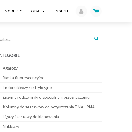
PRODUKTY
O NAS
ENGLISH
ukaj
a:
ATEGORIE
Agarozy
Białka fluorescencyjne
Endonukleazy restrykcyjne
Enzymy i odczynniki o specjalnym przeznaczeniu
Kolumny do zestawów do oczyszczania DNA i RNA
Ligazy i zestawy do klonowania
Nukleazy