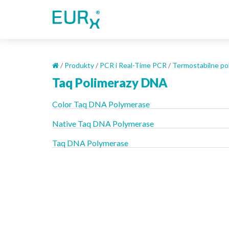
S
k
i
p
t
o
/
Produkty
/
PCR i Real-Time PCR
/
Termostabilne po
m
Taq Polimerazy DNA
a
i
Color Taq DNA Polymerase
n
c
Native Taq DNA Polymerase
o
Taq DNA Polymerase
n
t
e
n
t