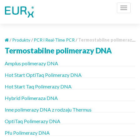
S
TOGGL
k
i
p
t
o
/
Produkty
/
PCR i Real-Time PCR
/
Termostabilne polimerazy DNA
m
Termostabilne polimerazy DNA
a
i
Amplus polimerazy DNA
n
Hot Start OptiTaq Polimerazy DNA
c
o
Hot Start Taq Polimerazy DNA
n
t
Hybrid Polimeraza DNA
e
Inne polimerazy DNA z rodzaju Thermus
n
t
OptiTaq Polimerazy DNA
Pfu Polimerazy DNA