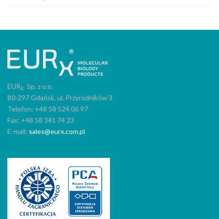
EUR
Sp. z o.o.
X
80-297 Gdańsk, ul. Przyrodników 3
Telefon: +48 58 524 06 97
Fax: +48 58 341 74 23
E-mail:
sales@eurx.com.pl