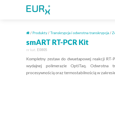
S
k
i
p
t
o
/
Produkty
/
Transkrypcja i odwrotna transkrypcja
/
Z
m
smART RT-PCR Kit
a
nr kat.
E0805
i
n
Kompletny zestaw do dwuetapowej reakcji RT-P
c
wydajnej polimerazie OptiTaq. Odwrotna t
o
procesywnością oraz termostabilnością w zakresi
n
t
e
n
t