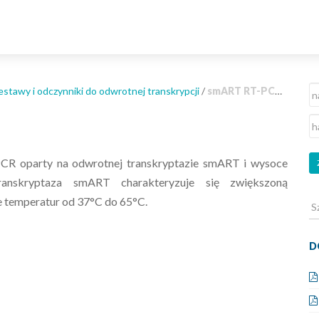
estawy i odczynniki do odwrotnej transkrypcji
/
smART RT-PCR Kit
CR oparty na odwrotnej transkryptazie smART i wysoce
ranskryptaza smART charakteryzuje się zwiększoną
e temperatur od 37°C do 65°C.
Sz
dl
D