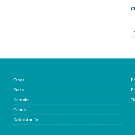
C
O nas
Po
Praca
Po
Kontakt
El
Cennik
Kalkulator Tm