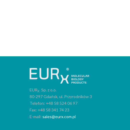
EUR
Sp. z o.o.
X
80-297 Gdańsk, ul. Przyrodników 3
Telefon: +48 58 524 06 97
Fax: +48 58 341 74 23
E-mail:
sales@eurx.com.pl