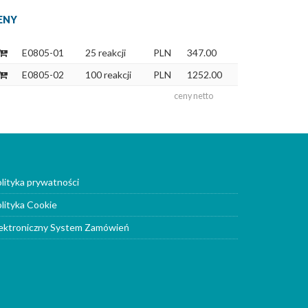
ENY
E0805-01
25 reakcji
PLN
347.00
E0805-02
100 reakcji
PLN
1252.00
ceny netto
lityka prywatności
lityka Cookie
ektroniczny System Zamówień