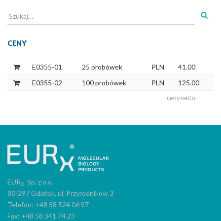
Szukaj
dla:
CENY
E0355-01
25 probówek
PLN
41.00
E0355-02
100 probówek
PLN
125.00
ceny netto
EUR
Sp. z o.o.
X
80-297 Gdańsk, ul. Przyrodników 3
Telefon: +48 58 524 06 97
Fax: +48 58 341 74 23