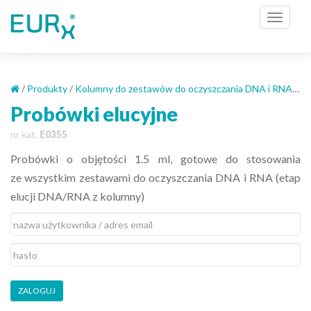
S
TOGGL
k
i
p
t
o
/
Produkty
/
Kolumny do zestawów do oczyszczania DNA i RNA
/
Pr
m
Probówki elucyjne
a
nr kat.
E0355
i
n
Probówki o objętości 1.5 ml, gotowe do stosowania
c
ze wszystkim zestawami do oczyszczania DNA i RNA (etap
o
elucji DNA/RNA z kolumny)
n
t
e
n
t
ZALOGUJ