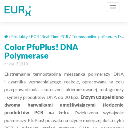
S
TOGGL
k
i
p
t
o
/
Produkty
/
PCR i Real-Time PCR
/
Termostabilne polimerazy DNA
m
Color PfuPlus! DNA
a
Polymerase
i
n
nr kat.
E1110
c
Ekstremalnie termostabilna mieszanka polimerazy DNA
o
i czynnika wzmacniającego reakcję, opracowana w celu
n
t
przeprowadzania skutecznej ukierunkowanej mutagenezy
e
i syntezy produktów DNA do 20 kpz.
Enzym uzupełniono
n
dwoma barwnikami umożliwiającymi śledzenie
t
produktów PCR na żelu.
Zwiększona wydajność
polimerazy PfuPlus! pozwala na użycie mniejszej ilości cykli
PCR i niższych stężeń matrycy DNA w porównaniu