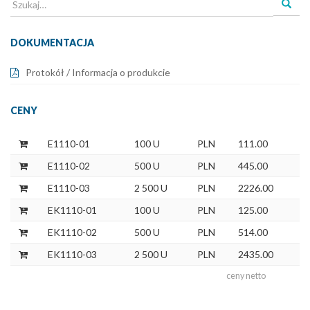
Szukaj
dla:
DOKUMENTACJA
Protokół / Informacja o produkcie
CENY
E1110-01
100 U
PLN
111.00
E1110-02
500 U
PLN
445.00
E1110-03
2 500 U
PLN
2226.00
EK1110-01
100 U
PLN
125.00
EK1110-02
500 U
PLN
514.00
EK1110-03
2 500 U
PLN
2435.00
ceny netto