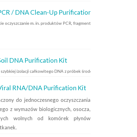
 / DNA Clean-Up Purification Kit
ie oczyszczanie m. in. produktów PCR, fragmentów restrykcyjnych mol
l DNA Purification Kit
o i chloroplastowego) z różnorodnych tkanek roślin oraz z grzybów, glo
szybkiej izolacji całkowitego DNA z próbek środowiskowych (gleby, osa
al RNA/DNA Purification Kit
aczony do jednoczesnego oczyszczania
go z wymazów biologicznych, osocza,
nnych wolnych od komórek płynów
 tkanek.