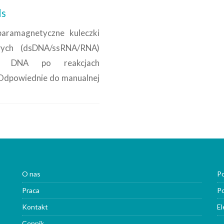
s
aramagnetyczne kuleczki
wych (dsDNA/ssRNA/RNA)
ów DNA po reakcjach
 Odpowiednie do manualnej
O nas
Po
Praca
Po
Kontakt
El
Cennik