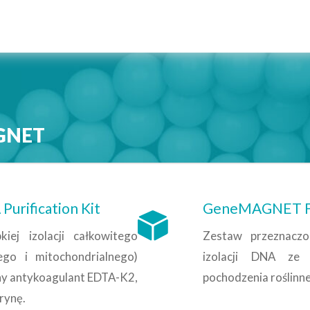
AGNET
rification Kit
GeneMAGNET Foo
ej izolacji całkowitego
Zestaw
przeznaczo
o i mitochondrialnego)
izolacji DNA ze 
any antykoagulant EDTA-K2,
pochodzenia
roślinn
rynę.