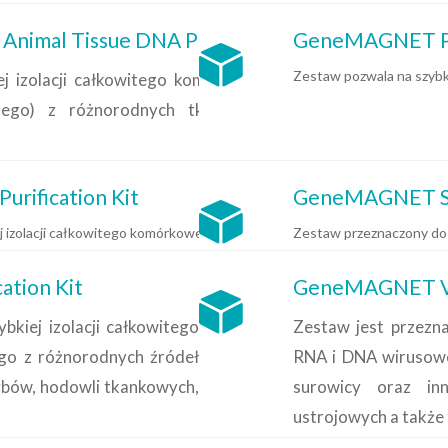
mal Tissue DNA Purification Kit
GeneMAGNET PCR
Zestaw pozwala na szybk
ej izolacji całkowitego komórkowego DNA
nego) z różnorodnych tkanek i płynów
rification Kit
GeneMAGNET Soi
ej izolacji całkowitego komórkowego DNA (genomowego, mitochondrialneg
Zestaw przeznaczony do 
tion Kit
GeneMAGNET Vir
bkiej izolacji całkowitego
Zestaw jest przezn
o z różnorodnych źródeł
RNA i DNA wirusowe
rzybów, hodowli tkankowych,
surowicy oraz i
ustrojowych a także