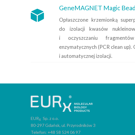
GeneMAGNET Magic Bead
Opłaszczone krzemionką superp
do izolacji kwasów nukleino
i oczyszczaniu fragment
enzymatycznych (PCR clean up).
i automatycznej izolacji.
EUR
Sp. z o.o.
X
80-297 Gdańsk, ul. Przyrodników 3
Telefon: +48 58 524 06 97