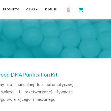
PRODUKTY
O NAS
ENGLISH
d DNA Purification Kit
ny do manualnej lub
automatycznej
świeżej i
przetworzonej żywności
ego,
zwierzęcego
i
mieszanego
.