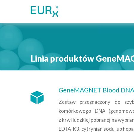
S
k
i
p
t
o
m
a
Linia produktów GeneM
i
n
c
o
n
GeneMAGNET Blood DNA Pu
t
e
Zestaw przeznaczony do szybki
n
komórkowego DNA (genomoweg
t
z krwi ludzkiej pobranej na wybr
EDTA-K3, cytrynian sodu lub hepa